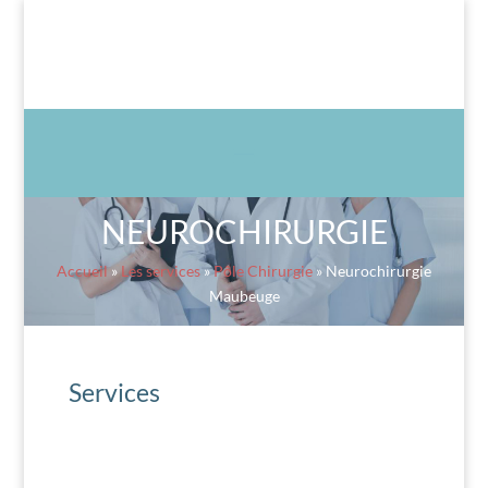
NEUROCHIRURGIE
Accueil
»
Les services
»
Pôle Chirurgie
»
Neurochirurgie
Maubeuge
Services