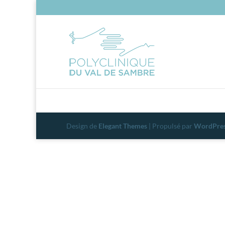
Design de
Elegant Themes
| Propulsé par
WordPre