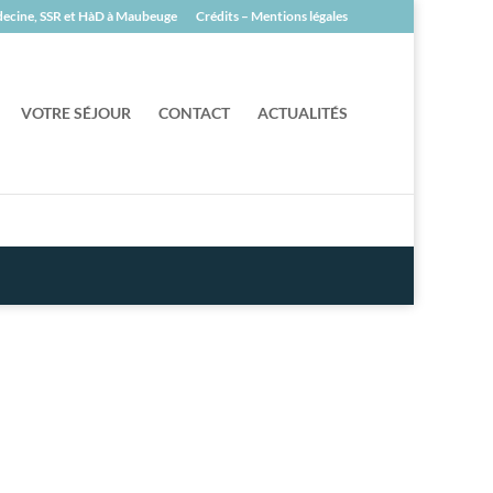
édecine, SSR et HàD à Maubeuge
Crédits – Mentions légales
VOTRE SÉJOUR
CONTACT
ACTUALITÉS